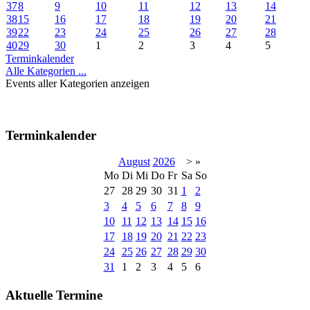
37
8
9
10
11
12
13
14
38
15
16
17
18
19
20
21
39
22
23
24
25
26
27
28
40
29
30
1
2
3
4
5
Terminkalender
Alle Kategorien ...
Events aller Kategorien anzeigen
Terminkalender
August
2026
>
»
Mo
Di
Mi
Do
Fr
Sa
So
27
28
29
30
31
1
2
3
4
5
6
7
8
9
10
11
12
13
14
15
16
17
18
19
20
21
22
23
24
25
26
27
28
29
30
31
1
2
3
4
5
6
Aktuelle Termine